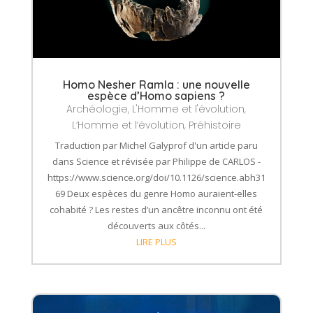
Homo Nesher Ramla : une nouvelle
espèce d’Homo sapiens ?
Archéologie
,
L'Homme et l'évolution
,
L’Homme et l’évolution
,
Préhistoire
Traduction par Michel Galyprof d'un article paru
dans Science et révisée par Philippe de CARLOS -
https://www.science.org/doi/10.1126/science.abh31
69 Deux espèces du genre Homo auraient-elles
cohabité ? Les restes d’un ancêtre inconnu ont été
découverts aux côtés...
LIRE PLUS