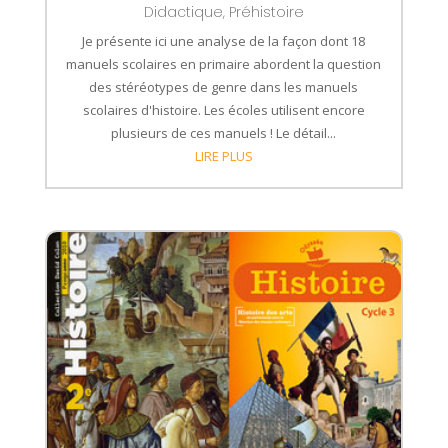
Didactique
,
Préhistoire
transmettre de façon plus objective et factuelle.
Je présente ici une analyse de la façon dont 18
Tu veux
utiliser la didactique
dans le cadre d’un
manuels scolaires en primaire abordent la question
projet pédagogique
ou tout simplement pour
des stéréotypes de genre dans les manuels
développer des compétences
chez les enfants et
scolaires d'histoire. Les écoles utilisent encore
les adolescents dont tu t’occupes ?
Tu es au bon
plusieurs de ces manuels ! Le détail...
endroit 🙂
LIRE PLUS