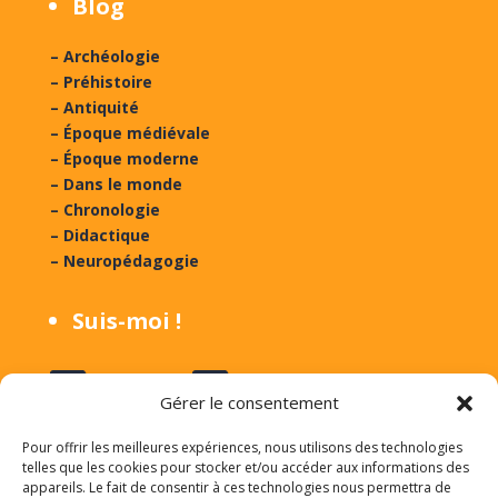
Blog
– Archéologie
– Préhistoire
– Antiquité
– Époque médiévale
– Époque moderne
– Dans le monde
– Chronologie
– Didactique
– Neuropédagogie
Suis-moi !
Suivre
Suivre
Gérer le consentement
Suivre
Suivre
Pour offrir les meilleures expériences, nous utilisons des technologies
telles que les cookies pour stocker et/ou accéder aux informations des
appareils. Le fait de consentir à ces technologies nous permettra de