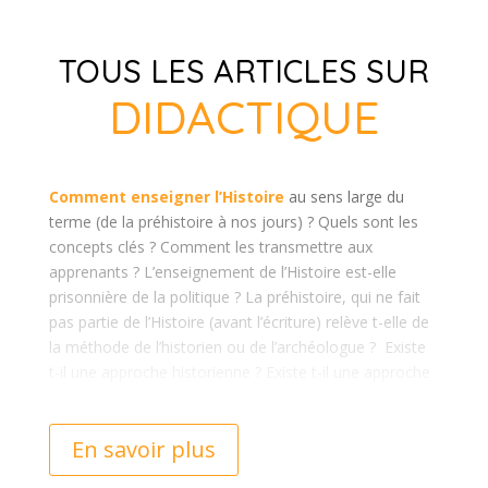
TOUS LES ARTICLES SUR
DIDACTIQUE
Comment enseigner l’Histoire
au sens large du
terme (de la préhistoire à nos jours) ? Quels sont les
concepts clés ? Comment les transmettre aux
apprenants ? L’enseignement de l’Histoire est-elle
prisonnière de la politique ? La préhistoire, qui ne fait
pas partie de l’Histoire (avant l’écriture) relève t-elle de
la méthode de l’historien ou de l’archéologue ?
Existe
t-il une approche historienne ? Existe t-il une approche
archéologique ? Qui fait les livres d’histoire ? A quoi sert
d’enseigner l’histoire de l’humanité ? C’est quoi la
En savoir plus
didactique ?
Beaucoup de questions essentielles auxquelles