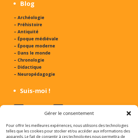
Blog
– Archéologie
– Préhistoire
– Antiquité
– Époque médiévale
– Époque moderne
– Dans le monde
– Chronologie
– Didactique
– Neuropédagogie
Suis-moi !
Suivre
Suivre
Gérer le consentement
Suivre
Suivre
Pour offrir les meilleures expériences, nous utilisons des technologies
telles que les cookies pour stocker et/ou accéder aux informations des
appareils. Le fait de consentir à ces technologies nous permettra de