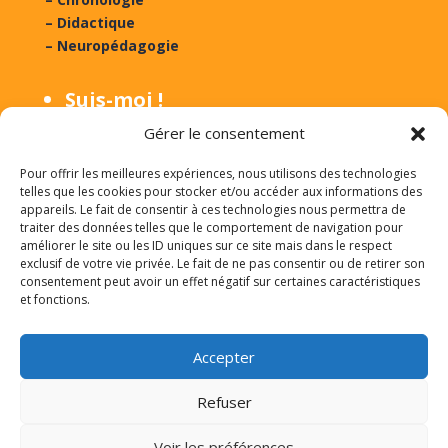
– Didactique
– Neuropédagogie
Suis-moi !
Gérer le consentement
Suivre
Suivre
Pour offrir les meilleures expériences, nous utilisons des technologies
telles que les cookies pour stocker et/ou accéder aux informations des
appareils. Le fait de consentir à ces technologies nous permettra de
Suivre
Suivre
traiter des données telles que le comportement de navigation pour
améliorer le site ou les ID uniques sur ce site mais dans le respect
exclusif de votre vie privée. Le fait de ne pas consentir ou de retirer son
Suivre
consentement peut avoir un effet négatif sur certaines caractéristiques
et fonctions.
Lien Unique :
1 clic ici
Accepter
Refuser
Mentions légales
|
Politique de confidentialité
|
Voir les préférences